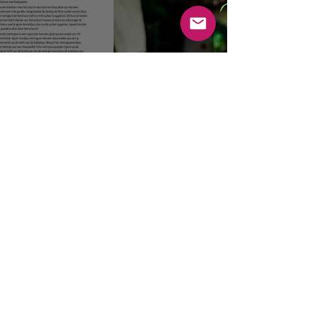
Schuimpaddenstoelen
Winkel
Begin
Contact
schrijf je in voor de laatste nieuwtjes
E-mailadres
Verstuur