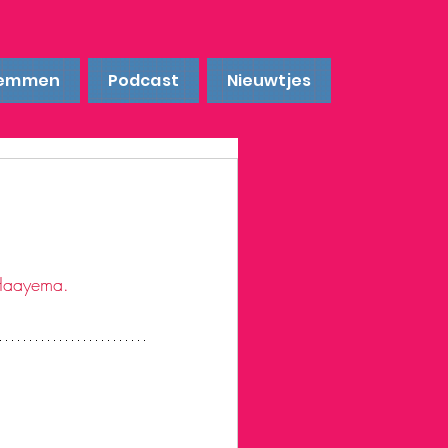
emmen
Podcast
Nieuwtjes
 Haayema.