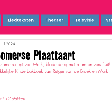
Liedteksten
Theater
Televisie
St
1 jul 2024
omerse Plaattaart
 zomerrecept van Mark, bladerdeeg met room en vers fruit!
rukkelijke Kinderbakboek
 van Rutger van de Broek en Mark
ot 12 stukken 