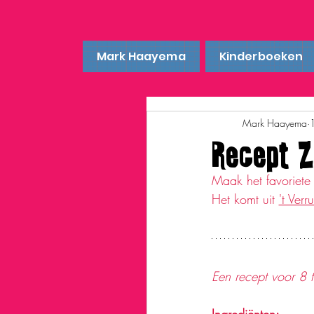
Mark Haayema
Kinderboeken
Mark Haayema
Recept Z
Maak het favoriete
Het komt uit 
't Ver
Een recept voor 8 t