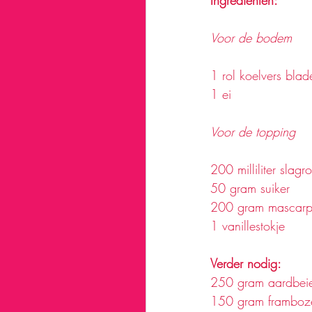
Ingrediënten:
Voor de bodem 
1 rol koelvers bla
1 ei
Voor de topping 
200 milliliter slag
50 gram suiker
200 gram mascar
1 vanillestokje 
Verder nodig:
250 gram aardbei
150 gram framboz