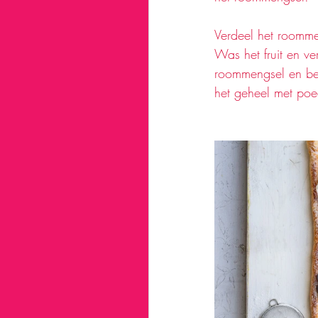
Verdeel het roomm
Was het fruit en ve
roommengsel en best
het geheel met poed