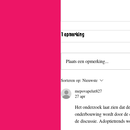
1 opmerking
De rode slofjes
Plaats een opmerking...
Sorteren op:
Nieuwste
mepovapelut827
27 apr
Het onderzoek laat zien dat de
onderbouwing wordt door de d
de discussie. Adoptietrends wo