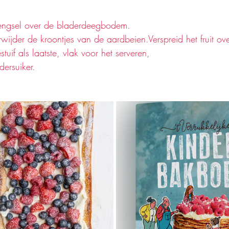
engsel over de bladerdeegbodem.
rwijder de kroontjes van de aardbeien.Verspreid het fruit ove
uif als laatste, vlak voor het serveren, 
ersuiker.