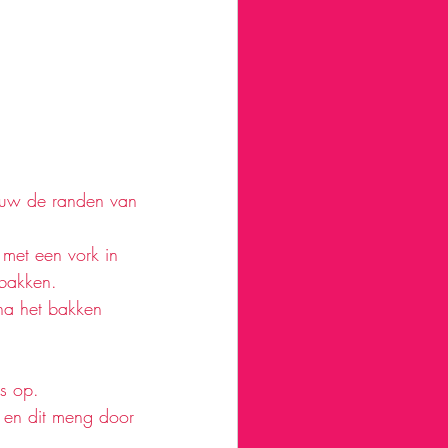
ouw de randen van 
 met een vork in 
bakken. 
na het bakken 
s op.
 en dit meng door 