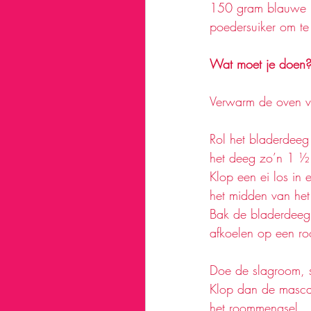
150 gram blauwe 
poedersuiker om te
Wat moet je doen?
Verwarm de oven v
Rol het bladerdeeg
het deeg zo’n 1 ½ 
Klop een ei los in 
het midden van het
Bak de bladerdeeg
afkoelen op een roo
Doe de slagroom, s
Klop dan de mascar
het roommengsel. 